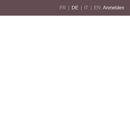
FR
|
DE
|
IT
|
EN
Anmelden